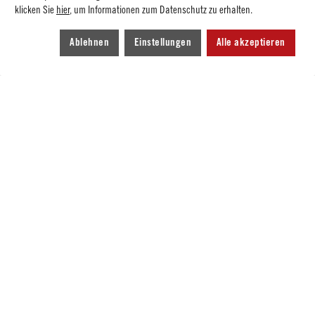
klicken Sie
hier
, um Informationen zum Datenschutz zu erhalten.
Hamburg
Ablehnen
Einstellungen
Alle akzeptieren
Hessen
Mecklenburg-Vorpommern