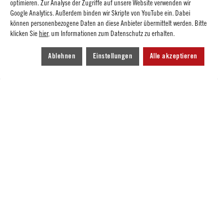
optimieren. Zur Analyse der Zugriffe auf unsere Website verwenden wir
Universitätsstiftung erhalten die frisch gebackenen
Google Analytics. Außerdem binden wir Skripte von YouTube ein. Dabei
Alumni außerdem im Rahmen des TANDEM-Programms
können personenbezogene Daten an diese Anbieter übermittelt werden. Bitte
klicken Sie
hier
, um Informationen zum Datenschutz zu erhalten.
akademische Hilfestellung durch einen Mentor an ihrer
Universität. Mit persönlicher Beratung, Workshops
Ablehnen
Einstellungen
Alle akzeptieren
und Coachings werden sie "an die Hand genommen". Die
Betreuung durch TANDEM ist für die gesamte Dauer des
Erststudiums vorgesehen - von den ersten Tagen bis
zum Examen.
Das Alumni-Netzwerk hat mich nicht nur
auf meinem Karriereweg bereichert,
sondern auch menschlich positiv
beeinflusst.