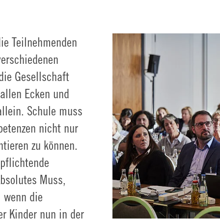
die Teilnehmenden
verschiedenen
die Gesellschaft
 allen Ecken und
allein. Schule muss
petenzen nicht nur
ntieren zu können.
rpflichtende
absolutes Muss,
, wenn die
er Kinder nun in der