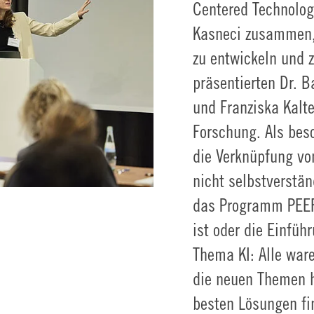
Centered Technologi
Kasneci zusammen, 
zu entwickeln und 
präsentierten Dr. B
und Franziska Kalte
Forschung. Als beso
die Verknüpfung vo
nicht selbstverstän
das Programm PEER
ist oder die Einfü
Thema KI: Alle ware
die neuen Themen h
besten Lösungen f