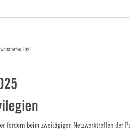
iftung Logo
zwerktreffen 2025
025
vilegien
r fordern beim zweitägigen Netzwerktreffen der 