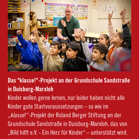
Das "klasse!"-Projekt an der Grundschule Sandstraße
in Duisburg-Marxloh
Kinder wollen gerne lernen, nur leider haben nicht alle
Kinder gute Startvoraussetzungen – so wie im
„
klasse
!“-Projekt der Roland Berger Stiftung an der
Grundschule Sandstraße in Duisburg-Marxloh, das von
„Bild hilft e.V. - Ein Herz für Kinder“ – unterstützt wird.