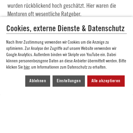
wurden rückblickend hoch geschätzt. Hier waren die
Mentoren oft wesentliche Ratgeber.
Auf die Frage, welche gemeinsamen Aktivitäten ihnen
Cookies, externe Dienste & Datenschutz
am meisten geholfen hätten, wurde durchweg der
Nach Ihrer Zustimmung verwenden wir Cookies um die Anzeige zu
kulturelle Bereich genannt, zu dem die meisten
optimieren. Zur Analyse der Zugriffe auf unsere Website verwenden wir
Stipendiaten ohne Mentoren kaum einen guten Zugang
Google Analytics. Außerdem binden wir Skripte von YouTube ein. Dabei
gefunden hätten. Fast 90 Prozent der Antwortenden
können personenbezogene Daten an diese Anbieter übermittelt werden. Bitte
klicken Sie
hier
, um Informationen zum Datenschutz zu erhalten.
äußerten generell eine große Dankbarkeit gegenüber der
Stiftung und den Mentoren. Sie fühlen sich in ihrem
Ablehnen
Einstellungen
Alle akzeptieren
Selbstwertgefühl, ihrer Stabilität, ihrer
Werteorientierung und in ihrer Berufsfähigkeit deutlich
gestärkt.
Probleme wurden von den Alumni kaum genannt. Als
Veränderungsvorschlag wurde angeregt, die
Mentorentandems (Mentor & Mentee) innerhalb der