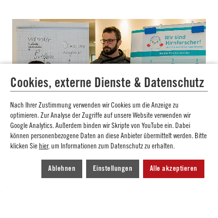
Cookies, externe Dienste & Datenschutz
Nach Ihrer Zustimmung verwenden wir Cookies um die Anzeige zu
optimieren. Zur Analyse der Zugriffe auf unsere Website verwenden wir
Google Analytics. Außerdem binden wir Skripte von YouTube ein. Dabei
können personenbezogene Daten an diese Anbieter übermittelt werden. Bitte
klicken Sie
hier
, um Informationen zum Datenschutz zu erhalten.
Im zweiten Teil des Seminarwochenendes tauschten die
Ablehnen
Einstellungen
Alle akzeptieren
Fellows ihre Rolle von Lernenden zu Lehrenden. Hier
nämlich stand das Projekt „Wir sind Hirnforscher!“ im
Mittelpunkt, das von der Gemeinnützigen Hertie Stiftung
ins Leben gerufen wurde und Grundschülern den Aufbau