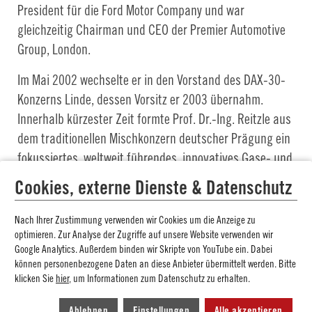
President für die Ford Motor Company und war
gleichzeitig Chairman und CEO der Premier Automotive
Group, London.
Im Mai 2002 wechselte er in den Vorstand des DAX-30-
Konzerns Linde, dessen Vorsitz er 2003 übernahm.
Innerhalb kürzester Zeit formte Prof. Dr.-Ing. Reitzle aus
dem traditionellen Mischkonzern deutscher Prägung ein
fokussiertes, weltweit führendes, innovatives Gase- und
Anlagenbau-Unternehmen. Im Jahr 2006 wurde er zum
Cookies, externe Dienste & Datenschutz
Manager des Jahres gekürt.
Nach Ihrer Zustimmung verwenden wir Cookies um die Anzeige zu
Im Oktober 2009 wurde Reitzle zum Vorsitzenden des
optimieren. Zur Analyse der Zugriffe auf unsere Website verwenden wir
Aufsichtsrats der Continental AG ernannt.
Google Analytics. Außerdem binden wir Skripte von YouTube ein. Dabei
können personenbezogene Daten an diese Anbieter übermittelt werden. Bitte
Wolfgang Reitzle ist seit 2005 Honorarprofessor an der
klicken Sie
hier
, um Informationen zum Datenschutz zu erhalten.
Fakultät für Wirtschaftswissenschaften der TU
Ablehnen
Einstellungen
Alle akzeptieren