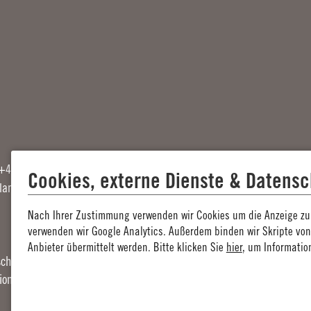
 +49 89 9544526-20
Cookies, externe Dienste & Datensc
landbergerstiftung.org
Nach Ihrer Zustimmung verwenden wir Cookies um die Anzeige zu 
verwenden wir Google Analytics. Außerdem binden wir Skripte vo
Anbieter übermittelt werden. Bitte klicken Sie
hier
, um Informatio
chlechtsneutrale Differenzierung verzichtet. Entsprechende Begriffe g
tionelle Gründe und beinhaltet keine Wertung.