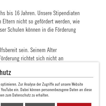
chs bis 16 Jahren. Unsere Stipendiaten
Eltern nicht so gefördert werden, wie
eser Schulen können in die Förderung
fsbereit sein. Seinem Alter
örderung richtet sich nicht an
rte Schüler. Ein weiteres wichtiges
hutz
sachen haben.
optimieren. Zur Analyse der Zugriffe auf unsere Website
rschulen zusammen. Ihnen steht eine
n YouTube ein. Dabei können personenbezogene Daten an diese
en werden. Ein Bewerbungsverfahren
nen zum Datenschutz zu erhalten.
Partnerschule.