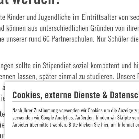
te Kinder und Jugendliche im Eintrittsalter von se
d können aus unterschiedlichen Gründen von ihren 
ine unserer rund 60 Partnerschulen. Nur Schüler di
gen sollte ein Stipendiat sozial kompetent und hil
nnen lassen, später einmal zu studieren. Unsere F
n begabte, verantwortungsbereite und zielorientie
Cookies, externe Dienste & Datensc
ilie. Schwierige Startbedin­gungen können viele Ur
Nach Ihrer Zustimmung verwenden wir Cookies um die Anzeige zu 
ten wir deutschlandweit mit ausgewählten Partne
verwenden wir Google Analytics. Außerdem binden wir Skripte vo
die in Kooperation von Schule und Stiftung vergeb
Anbieter übermittelt werden. Bitte klicken Sie
hier
, um Informatio
ung des Schülers durch Lehrkräfte der jeweiligen 