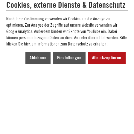
Cookies, externe Dienste & Datenschutz
Verstehen, wie Wissenschaft funktioniert – den
Nach Ihrer Zustimmung verwenden wir Cookies um die Anzeige zu
naturwissenschaftlichen Erkenntnisweg begreifen,
optimieren. Zur Analyse der Zugriffe auf unsere Website verwenden wir
Google Analytics. Außerdem binden wir Skripte von YouTube ein. Dabei
Erkenntnisse der Wissenschaft richtig anwenden
können personenbezogene Daten an diese Anbieter übermittelt werden. Bitte
können,
klicken Sie
hier
, um Informationen zum Datenschutz zu erhalten.
Wissenschaft aus philosophischer Sicht
reflektieren können.
Ablehnen
Einstellungen
Alle akzeptieren
Auch der persönliche Austausch mit Vertretern aus der
Wissenschaft spielt eine wichtige Rolle im Rahmen des
Propädeutikums, um den Stipendiaten verschiedene
Berufsfelder im Anschluss an ein
naturwissenschaftliches Studium aufzuzeigen.
Die Förderung im Rahmen des Naturwissenschaftlichen
Propädeutikums erstreckt sich über mehrere Monate
und wird in Form von zwei Präsenzphasen in München