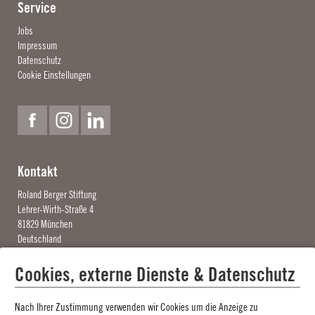
Service
Jobs
Impressum
Datenschutz
Cookie Einstellungen
Facebook
Instagram
Linkedin
Kontakt
Roland Berger Stiftung
Lehrer-Wirth-Straße 4
81829 München
Deutschland
Telefon +49 89 9544526-20
Cookies, externe Dienste & Datenschutz
info@rolandbergerstiftung.org
Nach Ihrer Zustimmung verwenden wir Cookies um die Anzeige zu